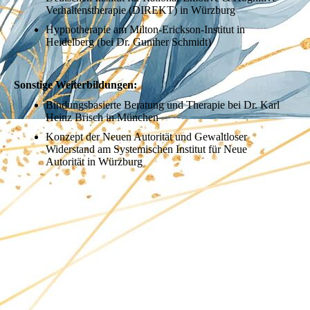
Verhaltenstherapie (DIREKT) in Würzburg
Hypnotherapie am Milton-Erickson-Institut in
Heidelberg (bei Dr. Gunther Schmidt)
Sonstige Weiterbildungen:
Bindungsbasierte Beratung und Therapie bei Dr. Karl
Heinz Brisch in München
Konzept der Neuen Autorität und Gewaltloser
Widerstand am Systemischen Institut für Neue
Autorität in Würzburg