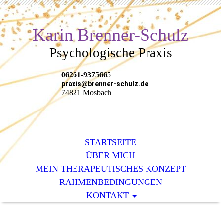
Karin Brenner-Schulz
Psychologische Praxis
06261-9375665
praxis@brenner-schulz.de
74821 Mosbach
STARTSEITE
ÜBER MICH
MEIN THERAPEUTISCHES KONZEPT
RAHMENBEDINGUNGEN
KONTAKT